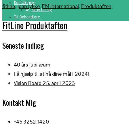
Kontakt mig
fitline
,
joan lykke
,
PM International
,
Produktaften
Skriv til mig
Til Behandlere
FitLine Produktaften
Seneste indlæg
40 års jubilæum
Få hjælp til at nå dine mål i 2024!
Vision Board 25. april 2023
Kontakt Mig
+45 3252 1420