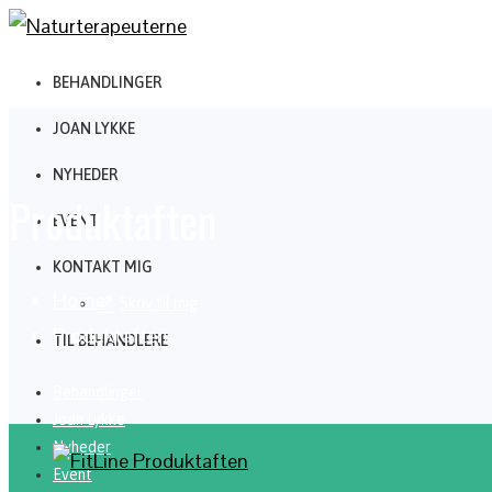
BEHANDLINGER
JOAN LYKKE
NYHEDER
Produktaften
EVENT
KONTAKT MIG
Home
Skriv til mig
Produktaften
TIL BEHANDLERE
Behandlinger
Joan Lykke
Nyheder
Event