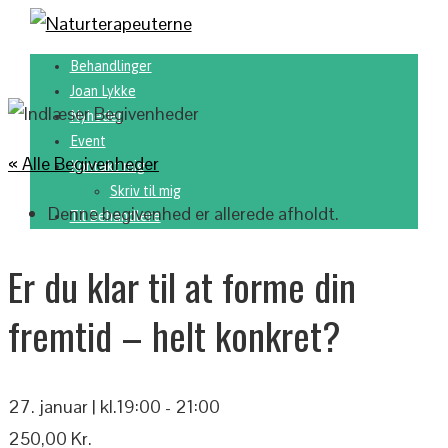
Behandlinger
Joan Lykke
Nyheder
Event
« Alle Begivenheder
Kontakt mig
Skriv til mig
Denne begivenhed er allerede afholdt.
Til Behandlere
Er du klar til at forme din
fremtid – helt konkret?
27. januar | kl.19:00
-
21:00
250,00 Kr.