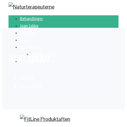
Behandlinger
Joan Lykke
Nyheder
Event
Kontakt mig
joan lykke
Skriv til mig
Til Behandlere
Home
joan lykke