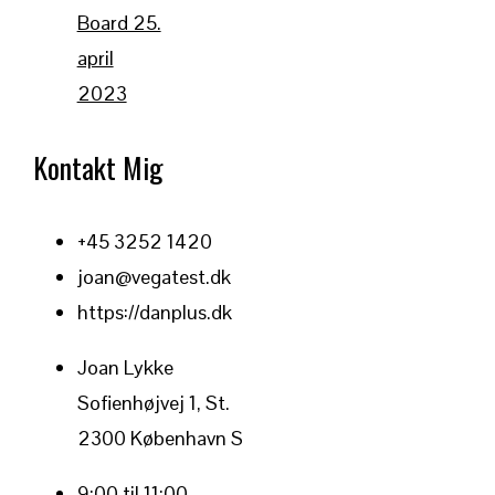
Board 25.
april
2023
Kontakt Mig
+45 3252 1420
joan@vegatest.dk
https://danplus.dk
Joan Lykke
Sofienhøjvej 1, St.
2300 København S
9:00 til 11:00