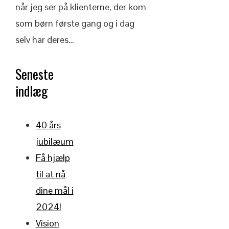
når jeg ser på klienterne, der kom
som børn første gang og i dag
selv har deres…
Seneste
indlæg
40 års
jubilæum
Få hjælp
til at nå
dine mål i
2024!
Vision