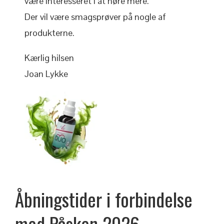
være interesseret i at høre mere.
Der vil være smagsprøver på nogle af
produkterne.
Kærlig hilsen
Joan Lykke
Åbningstider i forbindelse
med
Påsken
2026