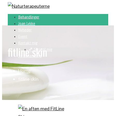
Behandlinger
Joan Lykke
Nyheder
Event
Kontakt mig
fitline skin
Skriv til mig
Til Behandlere
Home
fitline skin