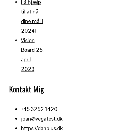
Få hjælp
til at nå
dine mål i
2024!
Vision
Board 25.
april
2023
Kontakt Mig
+45 3252 1420
joan@vegatest.dk
https://danplus.dk