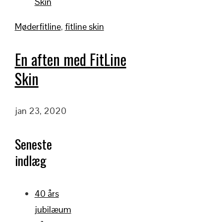
Møder
fitline
,
fitline skin
En aften med FitLine
Skin
jan 23, 2020
Seneste
indlæg
40 års
jubilæum