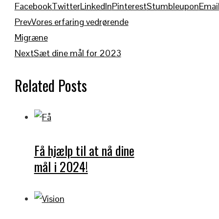
Facebook
Twitter
LinkedIn
Pinterest
Stumbleupon
Emai
Prev
Vores erfaring vedrørende
Migræne
Next
Sæt dine mål for 2023
Related Posts
Få hjælp til at nå dine
mål i 2024!