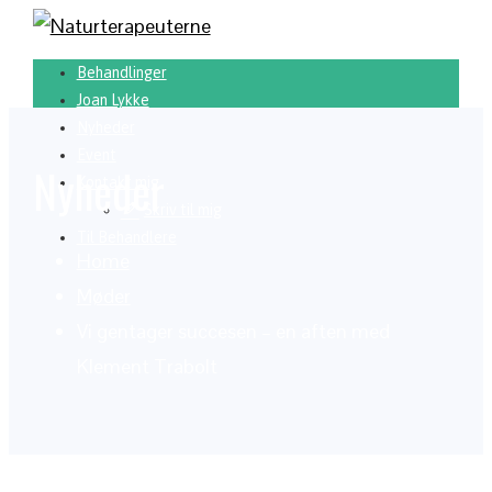
Behandlinger
Joan Lykke
Nyheder
Event
Nyheder
Kontakt mig
Skriv til mig
Til Behandlere
Home
Møder
Vi gentager succesen – en aften med
Klement Trabolt