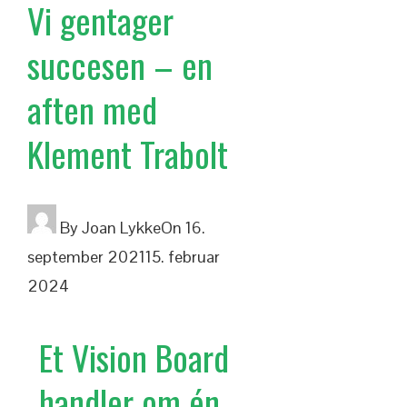
Vi gentager
succesen – en
aften med
Klement Trabolt
By
Joan Lykke
On
16.
september 2021
15. februar
2024
Et Vision Board
handler om én