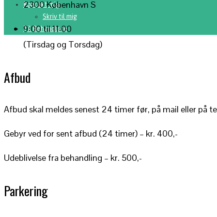
2300 København S
Kontakt mig
Skriv til mig
9:00 til 11:00
Til Behandlere
(Tirsdag og Torsdag)
Afbud
Afbud skal meldes senest 24 timer før, på mail eller på te
Gebyr ved for sent afbud (24 timer) – kr. 400,-
Udeblivelse fra behandling – kr. 500,-
Parkering