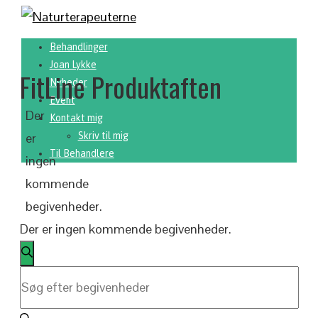
Behandlinger
Joan Lykke
FitLine Produktaften
Nyheder
Event
Der
Kontakt mig
er
Skriv til mig
Til Behandlere
ingen
kommende
begivenheder.
Der er ingen kommende begivenheder.
Begivenheder
Søg
Søgning
Skriv
efter
nøgleord.
og